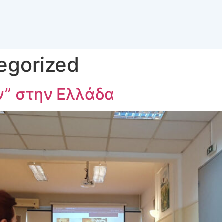
egorized
ν” στην Ελλάδα