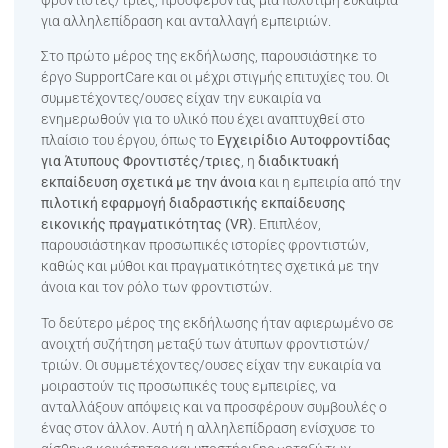
για αλληλεπίδραση και ανταλλαγή εμπειριών.
Στο πρώτο μέρος της εκδήλωσης, παρουσιάστηκε το
έργο SupportCare και οι μέχρι στιγμής επιτυχίες του. Οι
συμμετέχοντες/ουσες είχαν την ευκαιρία να
ενημερωθούν για το υλικό που έχει αναπτυχθεί στο
πλαίσιο του έργου, όπως το
Εγχειρίδιο Αυτοφροντίδας
για Άτυπους Φροντιστές/τριες
, η
διαδικτυακή
εκπαίδευση σχετικά με την άνοια
και η εμπειρία από την
πιλοτική εφαρμογή διαδραστικής εκπαίδευσης
εικονικής πραγματικότητας (VR)
. Επιπλέον,
παρουσιάστηκαν προσωπικές ιστορίες φροντιστών,
καθώς και μύθοι και πραγματικότητες σχετικά με την
άνοια και τον ρόλο των φροντιστών.
Το δεύτερο μέρος της εκδήλωσης ήταν αφιερωμένο σε
ανοιχτή συζήτηση μεταξύ των άτυπων φροντιστών/
τριών. Οι συμμετέχοντες/ουσες είχαν την ευκαιρία να
μοιραστούν τις προσωπικές τους εμπειρίες, να
ανταλλάξουν απόψεις και να προσφέρουν συμβουλές ο
ένας στον άλλον. Αυτή η αλληλεπίδραση ενίσχυσε το