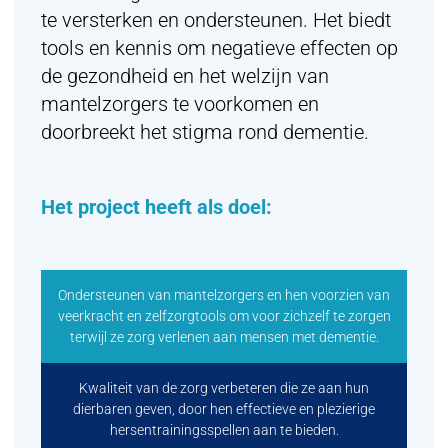
te versterken en ondersteunen. Het biedt
tools en kennis om negatieve effecten op
de gezondheid en het welzijn van
mantelzorgers te voorkomen en
doorbreekt het stigma rond dementie.
Het project heeft als doel:
Ondersteunen van mantelzorgers en hen voorzien van
veerkracht en zelfzorgtools om voor zichzelf te zorgen
terwijl ze zorg verlenen aan mensen met dementie.
Kwaliteit van de zorg verbeteren die ze aan hun
dierbaren geven, door hen effectieve en plezierige
hersentrainingsspellen aan te bieden.