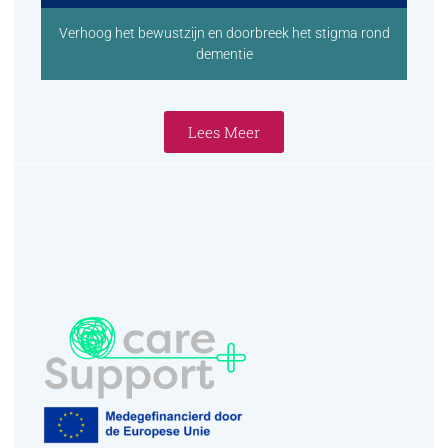
Verhoog het bewustzijn en doorbreek het stigma rond
dementie
Lees Meer