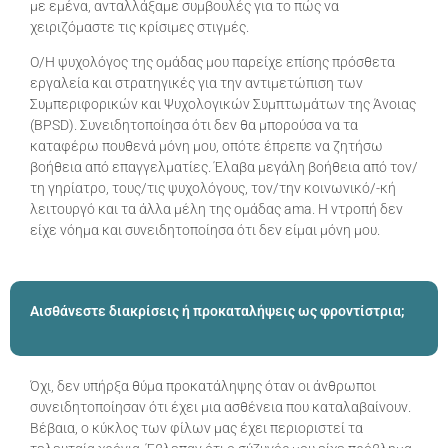
με εμένα, ανταλλάξαμε συμβουλές για το πώς να
χειριζόμαστε τις κρίσιμες στιγμές.
Ο/Η ψυχολόγος της ομάδας μου παρείχε επίσης πρόσθετα
εργαλεία και στρατηγικές για την αντιμετώπιση των
Συμπεριφορικών και Ψυχολογικών Συμπτωμάτων της Άνοιας
(BPSD). Συνειδητοποίησα ότι δεν θα μπορούσα να τα
καταφέρω πουθενά μόνη μου, οπότε έπρεπε να ζητήσω
βοήθεια από επαγγελματίες. Έλαβα μεγάλη βοήθεια από τον/
τη γηρίατρο, τους/τις ψυχολόγους, τον/την κοινωνικό/-κή
λειτουργό και τα άλλα μέλη της ομάδας ama. Η ντροπή δεν
είχε νόημα και συνειδητοποίησα ότι δεν είμαι μόνη μου.
Αισθάνεστε διακρίσεις ή προκαταλήψεις ως φροντίστρια;
Όχι, δεν υπήρξα θύμα προκατάληψης όταν οι άνθρωποι
συνειδητοποίησαν ότι έχει μια ασθένεια που καταλαβαίνουν.
Βέβαια, ο κύκλος των φίλων μας έχει περιοριστεί τα