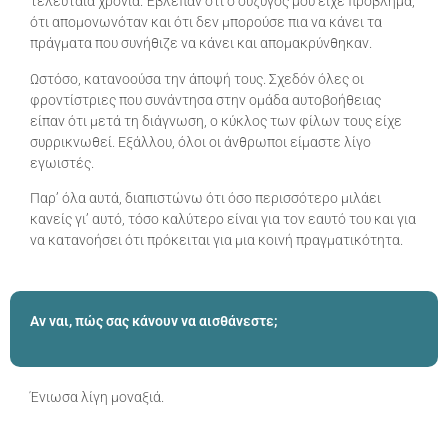
τελευταία χρόνια. Έβλεπαν ότι ο σύζυγός μου είχε πρόβλημα,
ότι απομονωνόταν και ότι δεν μπορούσε πια να κάνει τα
πράγματα που συνήθιζε να κάνει και απομακρύνθηκαν.
Ωστόσο, κατανοούσα την άποψή τους. Σχεδόν όλες οι
φροντίστριες που συνάντησα στην ομάδα αυτοβοήθειας
είπαν ότι μετά τη διάγνωση, ο κύκλος των φίλων τους είχε
συρρικνωθεί. Εξάλλου, όλοι οι άνθρωποι είμαστε λίγο
εγωιστές.
Παρ’ όλα αυτά, διαπιστώνω ότι όσο περισσότερο μιλάει
κανείς γι’ αυτό, τόσο καλύτερο είναι για τον εαυτό του και για
να κατανοήσει ότι πρόκειται για μια κοινή πραγματικότητα.
Αν ναι, πώς σας κάνουν να αισθάνεστε;
Ένιωσα λίγη μοναξιά.