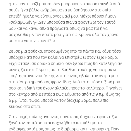
ήταν πάντα μαζί μου και δεν μπορούσα να απομακρυνθώ από
αυτόν ή να βάλω ανθρώπους να με βοηθήσουν στο σπίτι,
επειδή ήθελε να είναι μόνος μαζί μου. Μέχρι πέρυσι ήμουν
«σκλαβωμένη». Δεν μπορούσα πια να φροντίζω τον εαυτό
μου και να κάνω απλά πράγματα, όπως να βαφτώ ή να
ασχοληθώ με τον εαυτό μου, γιατί αφιέρωνα όλο τον χρόνο
μου στο να τον φροντίζω.
Ζει σε μια φούσκα, αποκομμένος από τα πάντα και κάθε τόσο
υπάρχει κάτι που τον καλεί να επιστρέψει στον έξω κόσμο.
Είχα φτάσει σε οριακό σημείο, δεν ξέρω πώς θα κατέληγα αν
συνέχιζα έτσι. Πέρυσι, με τη βοήθεια του/της γηρίατρου και
του/της κοινωνικού/-κής λειτουργού, έβαλα τον άντρα μου
στο κέντρο ημερήσιας φροντίδας. Από τότε, τόσο η ζωή μου
όσο και η δική του έχουν αλλάξει προς το καλύτερο. Πηγαίνει
στο κέντρο από Δευτέρα έως Σάββατο από τις 9 π.μ. έως τις
5 μ.μ. Έτσι, τώρα μπορώ να τον διαχειρίζομαι πολύ πιο
εύκολα στο σπίτι.
Στην αρχή, απλώς ανέπνεα, αργότερα, άρχισα να φροντίζω
ξανά τον εαυτό μου και ασχολήθηκα και πάλι με τα
ενδιαφέροντά μου, όπως το διάβασμα και η κηπουρική. Πριν