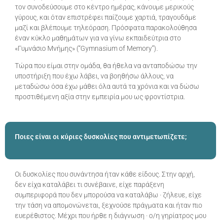
τον συνοδεύσουμε στο κέντρο ημέρας, κάνουμε μερικούς
γύρους, και όταν επιστρέφει παίζουμε χαρτιά, τραγουδάμε
μαζί και βλέπουμε τηλεόραση. Πρόσφατα παρακολούθησα
έναν κύκλο μαθημάτων για να γίνω εκπαιδεύτρια στο
«Γυμνάσιο Μνήμης» (“Gymnasium of Memory”).
Τώρα που είμαι στην ομάδα, θα ήθελα να ανταποδώσω την
υποστήριξη που έχω λάβει, να βοηθήσω άλλους, να
μεταδώσω όσα έχω μάθει όλα αυτά τα χρόνια και να δώσω
προστιθέμενη αξία στην εμπειρία μου ως φροντίστρια.
Ποιες είναι οι κύριες δυσκολίες που αντιμετωπίζετε;
Οι δυσκολίες που συνάντησα ήταν κάθε είδους. Στην αρχή,
δεν είχα καταλάβει τι συνέβαινε, είχε παράξενη
συμπεριφορά που δεν μπορούσα να καταλάβω · ζήλευε, είχε
την τάση να απομονώνεται, ξεχνούσε πράγματα και ήταν πιο
ευερέθιστος. Μέχρι που ήρθε η διάγνωση · ο/η γηρίατρος μου