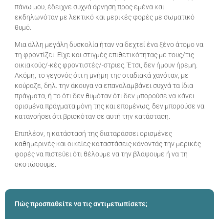
πάνω μου, έδειχνε συχνά άρνηση προς εμένα και
εκδηλωνόταν με λεκτικό και μερικές φορές με σωματικό
θυμό.
Μια άλλη μεγάλη δυσκολία ήταν να δεχτεί ένα ξένο άτομο να
τη φροντίζει. Είχε και στιγμές επιθετικότητας με τους/τις
οικιακούς/-κές φροντιστές/-στριες. Έτσι, δεν ήμουν ήρεμη.
Ακόμη, το γεγονός ότι η μνήμη της σταδιακά χανόταν, με
κούραζε, δηλ. την άκουγα να επαναλαμβάνει συχνά τα ίδια
πράγματα, ή το ότι δεν θυμόταν ότι δεν μπορούσε να κάνει
ορισμένα πράγματα μόνη της και επομένως, δεν μπορούσε να
κατανοήσει ότι βρισκόταν σε αυτή την κατάσταση.
Επιπλέον, η κατάστασή της διαταράσσει ορισμένες
καθημερινές και οικείες καταστάσεις κάνοντάς την μερικές
φορές να πιστεύει ότι θέλουμε να την βλάψουμε ή να τη
σκοτώσουμε.
Πώς προσπαθείτε να τις αντιμετωπίσετε;