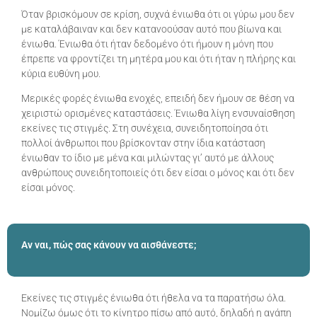
Όταν βρισκόμουν σε κρίση, συχνά ένιωθα ότι οι γύρω μου δεν
με καταλάβαιναν και δεν κατανοούσαν αυτό που βίωνα και
ένιωθα. Ένιωθα ότι ήταν δεδομένο ότι ήμουν η μόνη που
έπρεπε να φροντίζει τη μητέρα μου και ότι ήταν η πλήρης και
κύρια ευθύνη μου.
Μερικές φορές ένιωθα ενοχές, επειδή δεν ήμουν σε θέση να
χειριστώ ορισμένες καταστάσεις. Ένιωθα λίγη ενσυναίσθηση
εκείνες τις στιγμές. Στη συνέχεια, συνειδητοποίησα ότι
πολλοί άνθρωποι που βρίσκονταν στην ίδια κατάσταση
ένιωθαν το ίδιο με μένα και μιλώντας γι’ αυτό με άλλους
ανθρώπους συνειδητοποιείς ότι δεν είσαι ο μόνος και ότι δεν
είσαι μόνος.
Αν ναι, πώς σας κάνουν να αισθάνεστε;
Εκείνες τις στιγμές ένιωθα ότι ήθελα να τα παρατήσω όλα.
Νομίζω όμως ότι το κίνητρο πίσω από αυτό, δηλαδή η αγάπη