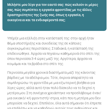
Μιλήστε μου λίγο για τον εαυτό σας: πώς κυλούν οι μέρες
σας, πώς συμπίπτει η εργασία φροντίδας με τις άλλες
δραστηριότητες της ζωής σας, όπως η εργασία, η
οικογένεια και τα ενδιαφέροντά σας;
Υπήρξε μια εξέλιξη στην κατάστασή της: στην αρχή ήταν
θέμα υποστήριξης και συνοδείας της σε κάποιες
συγκεκριμένες περιστάσεις. Σταδιακά, η κατάστασή της
επιδεινώθηκε. Άρχισα να πηγαίνω καθημερινά στο σπίτι της
όπου περνούσα 3-4 ώρες μαζί της. Αργότερα, άρχισα να
κοιμάμαι και τα βράδια στο σπίτι της.
Περνούσα μεγάλα χρονικά διαστήματα μαζί της κάνοντας
βάρδιες με τα αδέλφια μου. Τότε, έκρινα απαραίτητο να
συμπληρώσω τη φροντίδα με μια εξωτερική βοήθεια για
λίγες ώρες, αλλά αυτό ήταν πολύ δύσκολο να το δεχτεί η
μητέρα μου. Στη συνέχεια χρειάστηκε να προσλάβουμε έναν/
μια οικιακό/-κή φροντιστή/-στρια, κάτι που η μητέρα μου δεν
μπορούσε να δεχτεί. Επιπλέον, όλα αυτά σήμαιναν ότι έπρεπε
να επιβλέπω και να καθοδηγώ αυτούς τους ανθρώπους και