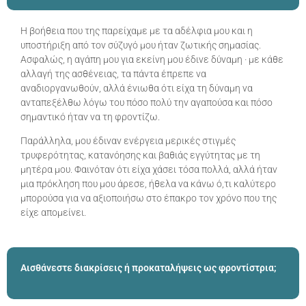
Η βοήθεια που της παρείχαμε με τα αδέλφια μου και η
υποστήριξη από τον σύζυγό μου ήταν ζωτικής σημασίας.
Ασφαλώς, η αγάπη μου για εκείνη μου έδινε δύναμη · με κάθε
αλλαγή της ασθένειας, τα πάντα έπρεπε να
αναδιοργανωθούν, αλλά ένιωθα ότι είχα τη δύναμη να
ανταπεξέλθω λόγω του πόσο πολύ την αγαπούσα και πόσο
σημαντικό ήταν να τη φροντίζω.
Παράλληλα, μου έδιναν ενέργεια μερικές στιγμές
τρυφερότητας, κατανόησης και βαθιάς εγγύτητας με τη
μητέρα μου. Φαινόταν ότι είχα χάσει τόσα πολλά, αλλά ήταν
μια πρόκληση που μου άρεσε, ήθελα να κάνω ό,τι καλύτερο
μπορούσα για να αξιοποιήσω στο έπακρο τον χρόνο που της
είχε απομείνει.
Αισθάνεστε διακρίσεις ή προκαταλήψεις ως φροντίστρια;