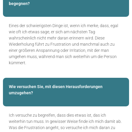
begegnen?
Eines der schwierigsten Dinge ist, wenn ich merke, dass, egal
wie oft ich etwas sage, er sich am nächsten Tag
wahrscheinlich nicht mehr daran erinnern wird. Diese
Wiederholung führt zu Frustration und manchmal auch zu
einer größeren Anspannung oder Irritation, mit der man
umgehen muss, während man sich weiterhin um die Person
kümmert.
Wie versuchen Sie, mit diesen Herausforderungen
umzugehen?
Ich versuche zu begreifen, dass dies etwas ist, das ich
weiterhin tun muss. In gewisser Weise finde ich mich damit ab.
Was die Frustration angeht, so versuche ich mich daran zu