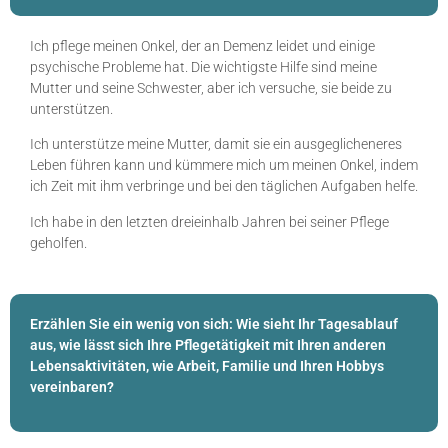
Ich pflege meinen Onkel, der an Demenz leidet und einige
psychische Probleme hat. Die wichtigste Hilfe sind meine
Mutter und seine Schwester, aber ich versuche, sie beide zu
unterstützen.
Ich unterstütze meine Mutter, damit sie ein ausgeglicheneres
Leben führen kann und kümmere mich um meinen Onkel, indem
ich Zeit mit ihm verbringe und bei den täglichen Aufgaben helfe.
Ich habe in den letzten dreieinhalb Jahren bei seiner Pflege
geholfen.
Erzählen Sie ein wenig von sich: Wie sieht Ihr Tagesablauf
aus, wie lässt sich Ihre Pflegetätigkeit mit Ihren anderen
Lebensaktivitäten, wie Arbeit, Familie und Ihren Hobbys
vereinbaren?