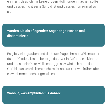
erinnern, dass ich mir keine großen Hoffnungen machen sollte
und dass es nicht seine Schuld ist und dass es nun einmal so
ist.
Wurden Sie als pflegende:r Angehörige:r schon mal
diskriminiert?
Es gibt viel Irrglauben und die Leute fragen immer: „Wie machst
du das?“, oder sie sind besorgt, dass wir in Gefahr sein könnten
und dass mein Onkel vielleicht aggressiv wird. Ich habe das
Gefühl, dass es vielleicht nicht mehr so stark ist wie früher, aber
es wird immer noch stigmatisiert.
Wenn ja, was empfinden Sie dabei?